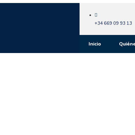
+34 669 09 93 13
Inicio
Quién
Blog
Entérate de todas las
novedades y noticias en el m
finanzas