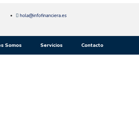
hola@infofinanciera.es
es Somos
Servicios
Contacto
undo de las